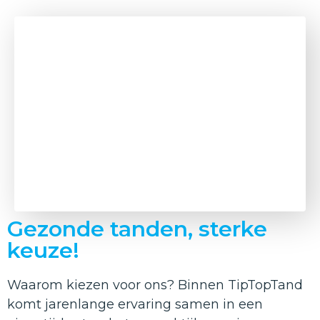
Maak een afspraak!
Wilt u een afspraak maken? Bel dan naar
onze tandartspraktijk. Wij nemen op
korte termijn contact met u op voor het
inplannen van uw tandartsbezoek.
(077) 327 0097
Gezonde tanden, sterke
keuze!
Waarom kiezen voor ons? Binnen TipTopTand
komt jarenlange ervaring samen in een